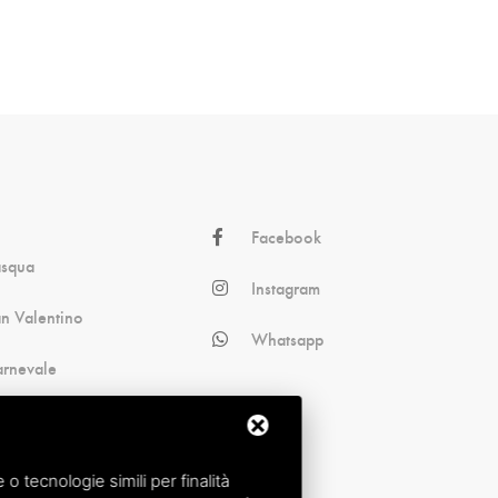
Facebook
asqua
Instagram
n Valentino
Whatsapp
rnevale
omboniere
alloween
 tecnologie simili per finalità