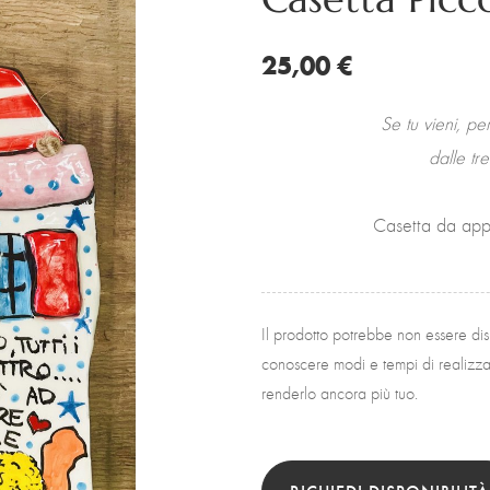
25,00 €
Se tu vieni, pe
dalle tr
Casetta da app
Il prodotto potrebbe non essere di
conoscere modi e tempi di realizzaz
renderlo ancora più tuo.