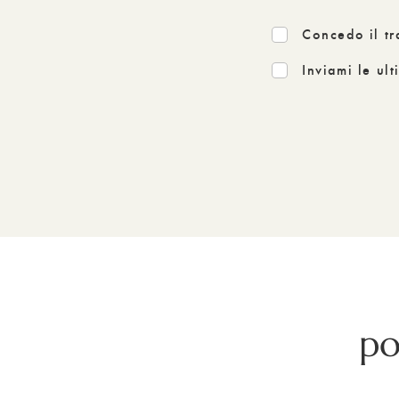
Concedo il tr
Inviami le ul
po