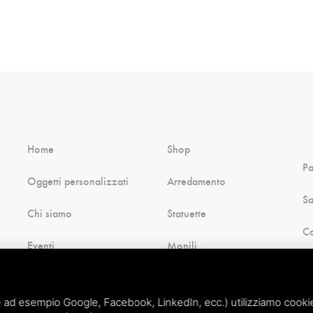
Home
Shop
P
Oggetti personalizzati
Arredamento
Sa
Chi siamo
Statuette
Ca
Eventi
Monili
B
Blog
Natale
H
 ad esempio Google, Facebook, LinkedIn, ecc.) utilizziamo cookie o
Contatti
Souvenir di Comacchio