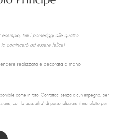
r esempio, tutti i pomeriggi alle quattro
e io comincerò ad essere felice!
endere realizzata e decorata a mano
sponibile come in foto. Contattaci senza alcun impegno, per
ione, con la possibilita' di personalizzare il manufatto per