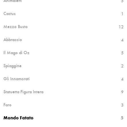
Animaletti
5
Cactus
1
Mezzo Busto
12
Abbraccio
4
Il Mago di Oz
5
Spiaggine
2
Gli Innamorati
4
Statuetta Figura Intera
9
Faro
3
Mondo Fatato
5