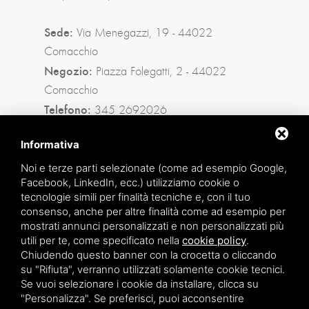
Sede:
Via Menegazzi, 19 - 44022
Comacchio
Negozio:
Piazza Folegatti, 2 - 44022
Comacchio
Telefono:
345 2692026
Privacy policy
|
Sitemap
Informativa
Noi e terze parti selezionate (come ad esempio Google,
Facebook, LinkedIn, ecc.) utilizziamo cookie o
Facebook
tecnologie simili per finalità tecniche e, con il tuo
consenso, anche per altre finalità come ad esempio per
Instagram
mostrati annunci personalizzati e non personalizzati più
utili per te, come specificato nella
cookie policy
.
Whatsapp
Chiudendo questo banner con la crocetta o cliccando
su "Rifiuta", verranno utilizzati solamente cookie tecnici.
Se vuoi selezionare i cookie da installare, clicca su
"Personalizza". Se preferisci, puoi acconsentire