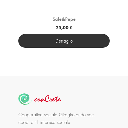
Sale&Pepe
25,00 €
Dettaglio
Cooperativa sociale Girogirotondo soc.
coop. a.r.l. impresa sociale