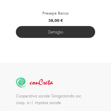
Presepe Barca
38,00 €
Dettaglio
Cooperativa sociale Girogirotondo soc.
coop. a.r.l. impresa sociale