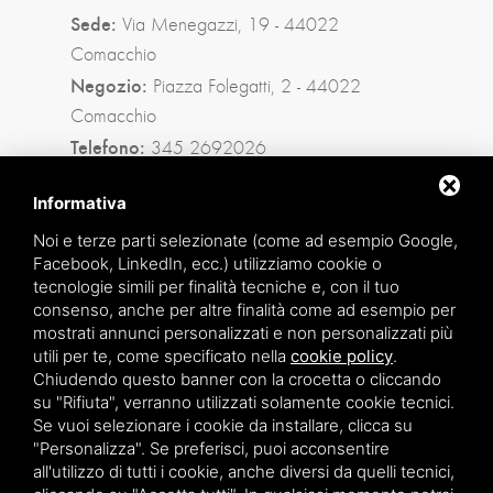
Sede:
Via Menegazzi, 19 - 44022
Comacchio
Negozio:
Piazza Folegatti, 2 - 44022
Comacchio
Telefono:
345 2692026
Privacy policy
|
Sitemap
Informativa
Noi e terze parti selezionate (come ad esempio Google,
Facebook, LinkedIn, ecc.) utilizziamo cookie o
Facebook
tecnologie simili per finalità tecniche e, con il tuo
consenso, anche per altre finalità come ad esempio per
Instagram
mostrati annunci personalizzati e non personalizzati più
utili per te, come specificato nella
cookie policy
.
Whatsapp
Chiudendo questo banner con la crocetta o cliccando
su "Rifiuta", verranno utilizzati solamente cookie tecnici.
Se vuoi selezionare i cookie da installare, clicca su
"Personalizza". Se preferisci, puoi acconsentire
all'utilizzo di tutti i cookie, anche diversi da quelli tecnici,