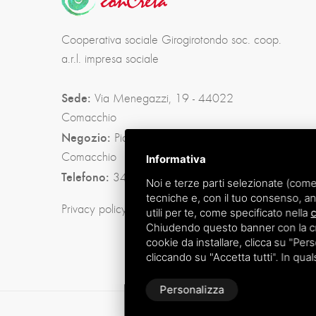
Cooperativa sociale Girogirotondo soc. coop.
a.r.l. impresa sociale
Sede:
Via Menegazzi, 19 - 44022
Comacchio
Negozio:
Piazza Folegatti, 2 - 44022
Comacchio
Informativa
Telefono:
345 2692026
Noi e terze parti selezionate (come
tecniche e, con il tuo consenso, an
Privacy policy
|
Sitemap
utili per te, come specificato nella
c
Chiudendo questo banner con la croc
cookie da installare, clicca su "Perso
cliccando su "Accetta tutti". In qua
Personalizza