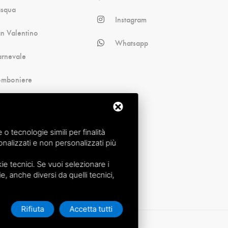
asqua
Instagram
n Valentino
Whatsapp
rnevale
omboniere
alloween
cina
 tecnologie simili per finalità
nalizzati e non personalizzati più
e tecnici. Se vuoi selezionare i
ie, anche diversi da quelli tecnici,
Rifiuta
Accetta tutti