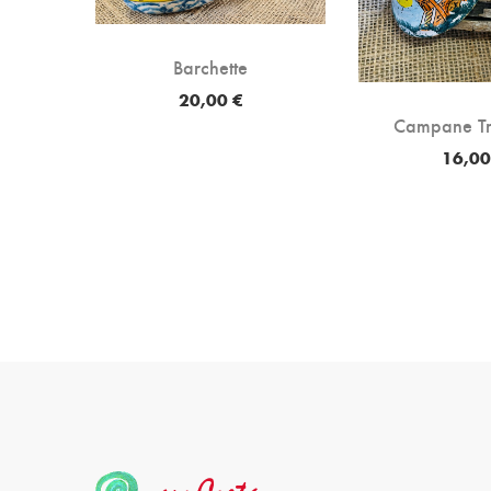
Barchette
20,00 €
i
Campane Tr
16,00