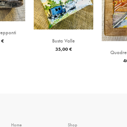
epponti
Busta Valle
 €
35,00 €
Quadret
4
Home
Shop