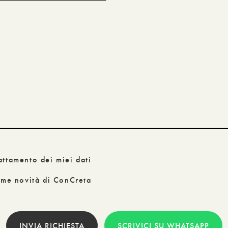
attamento dei miei dati
time novità di ConCreta
INVIA RICHIESTA
SCRIVICI SU WHATSAPP