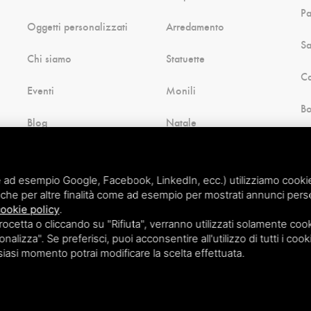
P
Oggetti personalizzati
Arredamento
Sa
Chi siamo
Statuette
Ca
Eventi
Monili
B
Blog
Natale
H
Contatti
Souvenir di Comacchio
Cu
 ad esempio Google, Facebook, LinkedIn, ecc.) utilizziamo cookie o
Pagamenti
Altro ancora
che per altre finalità come ad esempio per mostrati annunci perso
ookie policy
.
etta o cliccando su "Rifiuta", verranno utilizzati solamente cooki
nalizza". Se preferisci, puoi acconsentire all'utilizzo di tutti i cook
lsiasi momento potrai modificare la scelta effettuata.