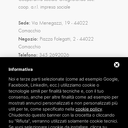
coop. a.r.l. impresa sociale
Sede:
Via Menegazzi, 19 - 44022
Comacchio
Negozio:
Piazza Folegatti, 2 - 44022
Comacchio
Telefono:
345 2692026
Privacy policy
|
Sitemap
Informativa
Noi e terze parti selezionate (come ad esempio Google,
Facebook, LinkedIn, ecc.) utilizziamo cookie o
Facebook
tecnologie simili per finalità tecniche e, con il tuo
consenso, anche per altre finalità come ad esempio per
Instagram
mostrati annunci personalizzati e non personalizzati più
utili per te, come specificato nella
cookie policy
.
Whatsapp
Chiudendo questo banner con la crocetta o cliccando
su "Rifiuta", verranno utilizzati solamente cookie tecnici.
Se vuoi selezionare i cookie da installare, clicca su