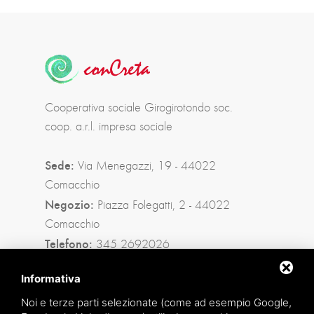
Cooperativa sociale Girogirotondo soc.
coop. a.r.l. impresa sociale
Sede:
Via Menegazzi, 19 - 44022
Comacchio
Negozio:
Piazza Folegatti, 2 - 44022
Comacchio
Telefono:
345 2692026
Privacy policy
|
Sitemap
Informativa
Noi e terze parti selezionate (come ad esempio Google,