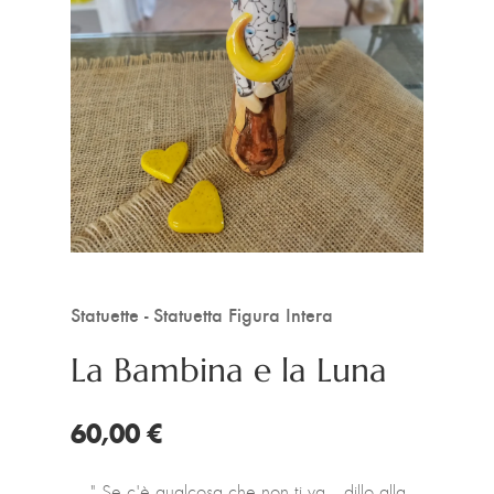
Statuette - Statuetta Figura Intera
La Bambina e la Luna
60,00 €
" Se c'è qualcosa che non ti va... dillo alla