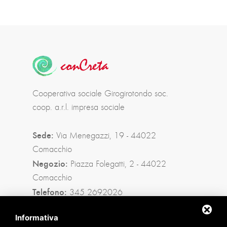
Cooperativa sociale Girogirotondo soc.
coop. a.r.l. impresa sociale
Sede:
Via Menegazzi, 19 - 44022
Comacchio
Negozio:
Piazza Folegatti, 2 - 44022
Comacchio
Telefono:
345 2692026
Privacy policy
|
Sitemap
Informativa