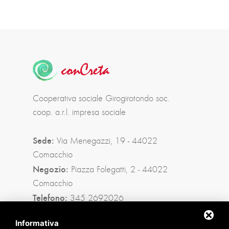
Cooperativa sociale Girogirotondo soc.
coop. a.r.l. impresa sociale
Sede:
Via Menegazzi, 19 - 44022
Comacchio
Negozio:
Piazza Folegatti, 2 - 44022
Comacchio
Telefono:
345 2692026
Privacy policy
|
Sitemap
Informativa