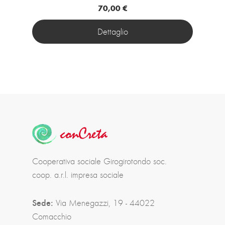
70,00 €
Dettaglio
Cooperativa sociale Girogirotondo soc.
coop. a.r.l. impresa sociale
Sede:
Via Menegazzi, 19 - 44022
Comacchio