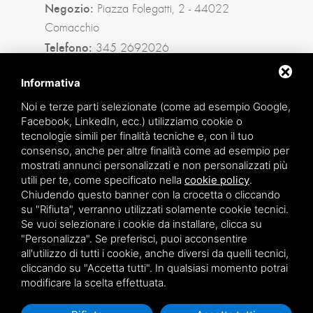
Negozio:
Piazza Folegatti, 2 - 44022
Comacchio
Telefono:
345 2692026
Privacy policy
|
Sitemap
Informativa
Noi e terze parti selezionate (come ad esempio Google,
Facebook, LinkedIn, ecc.) utilizziamo cookie o
Facebook
tecnologie simili per finalità tecniche e, con il tuo
consenso, anche per altre finalità come ad esempio per
Instagram
mostrati annunci personalizzati e non personalizzati più
utili per te, come specificato nella
cookie policy
.
Whatsapp
Chiudendo questo banner con la crocetta o cliccando
su "Rifiuta", verranno utilizzati solamente cookie tecnici.
Se vuoi selezionare i cookie da installare, clicca su
"Personalizza". Se preferisci, puoi acconsentire
all'utilizzo di tutti i cookie, anche diversi da quelli tecnici,
cliccando su "Accetta tutti". In qualsiasi momento potrai
modificare la scelta effettuata.
Questo sito è protetto da Google reCAPTCHA v3,
Privacy Policy
e