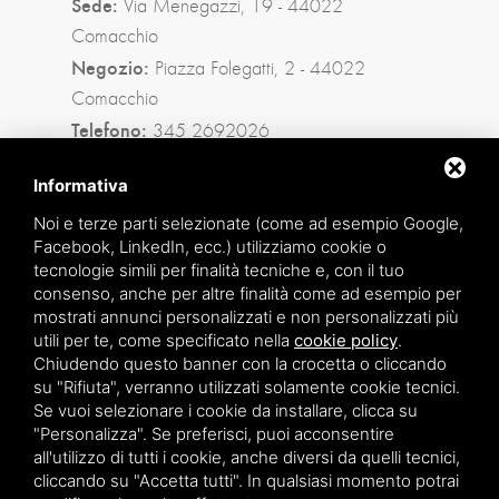
Sede:
Via Menegazzi, 19 - 44022
Comacchio
Negozio:
Piazza Folegatti, 2 - 44022
Comacchio
Telefono:
345 2692026
Privacy policy
|
Sitemap
Informativa
Noi e terze parti selezionate (come ad esempio Google,
Facebook, LinkedIn, ecc.) utilizziamo cookie o
Facebook
tecnologie simili per finalità tecniche e, con il tuo
consenso, anche per altre finalità come ad esempio per
Instagram
mostrati annunci personalizzati e non personalizzati più
utili per te, come specificato nella
cookie policy
.
Whatsapp
Chiudendo questo banner con la crocetta o cliccando
su "Rifiuta", verranno utilizzati solamente cookie tecnici.
Se vuoi selezionare i cookie da installare, clicca su
"Personalizza". Se preferisci, puoi acconsentire
all'utilizzo di tutti i cookie, anche diversi da quelli tecnici,
cliccando su "Accetta tutti". In qualsiasi momento potrai