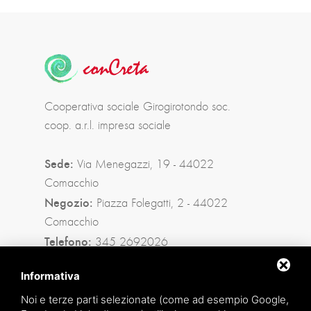
Cooperativa sociale Girogirotondo soc.
coop. a.r.l. impresa sociale
Sede:
Via Menegazzi, 19 - 44022
Comacchio
Negozio:
Piazza Folegatti, 2 - 44022
Comacchio
Telefono:
345 2692026
Privacy policy
|
Sitemap
Informativa
Noi e terze parti selezionate (come ad esempio Google,