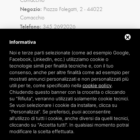
Negozio:
Piazza Folegatti, 2 - 44022
Comacchio
Telefono:
345 2692026
Privacy policy
|
Sitemap
Informativa
Noi e terze parti selezionate (come ad esempio Google,
Facebook, LinkedIn, ecc.) utilizziamo cookie o
Facebook
tecnologie simili per finalità tecniche e, con il tuo
consenso, anche per altre finalità come ad esempio per
Instagram
mostrati annunci personalizzati e non personalizzati più
utili per te, come specificato nella
cookie policy
.
Whatsapp
Chiudendo questo banner con la crocetta o cliccando
su "Rifiuta", verranno utilizzati solamente cookie tecnici.
Se vuoi selezionare i cookie da installare, clicca su
"Personalizza". Se preferisci, puoi acconsentire
all'utilizzo di tutti i cookie, anche diversi da quelli tecnici,
cliccando su "Accetta tutti". In qualsiasi momento potrai
modificare la scelta effettuata.