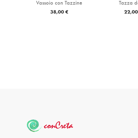
Vassoio con Tazzine
Tazza d
ni Rosa
38,00 €
22,00