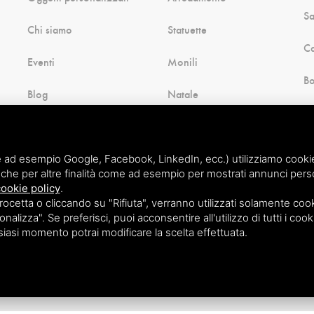
Sa
Chi siamo
Statuette
Ca
Eventi
Monili
B
Blog
Natale
H
Contatti
Souvenir di Comacchio
Cu
Pagamenti
Altro ancora
 ad esempio Google, Facebook, LinkedIn, ecc.) utilizziamo cookie o
che per altre finalità come ad esempio per mostrati annunci perso
ookie policy
.
etta o cliccando su "Rifiuta", verranno utilizzati solamente cooki
nalizza". Se preferisci, puoi acconsentire all'utilizzo di tutti i cook
lsiasi momento potrai modificare la scelta effettuata.