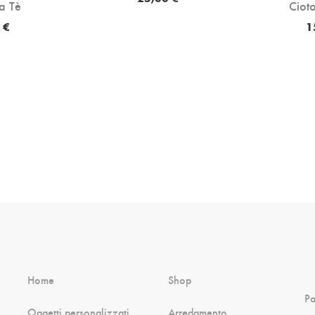
a Tè
Cioto
 €
1
Home
Shop
P
Oggetti personalizzati
Arredamento