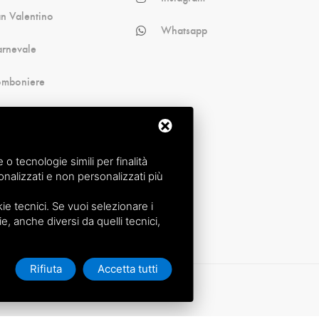
n Valentino
Whatsapp
rnevale
omboniere
alloween
cina
 tecnologie simili per finalità
nalizzati e non personalizzati più
e tecnici. Se vuoi selezionare i
ie, anche diversi da quelli tecnici,
Rifiuta
Accetta tutti