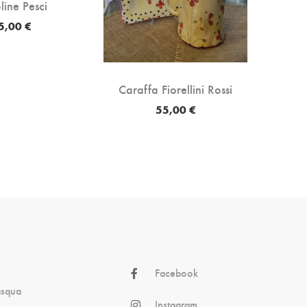
line Pesci
P
5,00 €
Caraffa Fiorellini Rossi
55,00 €
Facebook
asqua
Instagram