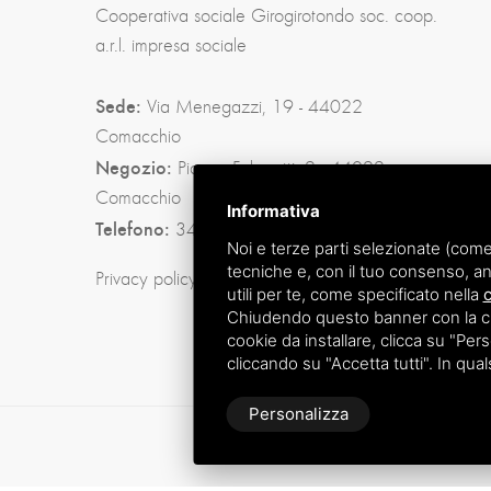
Cooperativa sociale Girogirotondo soc. coop.
a.r.l. impresa sociale
Sede:
Via Menegazzi, 19 - 44022
Comacchio
Negozio:
Piazza Folegatti, 2 - 44022
Comacchio
Informativa
Telefono:
345 2692026
Noi e terze parti selezionate (come
tecniche e, con il tuo consenso, an
Privacy policy
|
Sitemap
utili per te, come specificato nella
c
Chiudendo questo banner con la croc
cookie da installare, clicca su "Perso
cliccando su "Accetta tutti". In qua
Personalizza