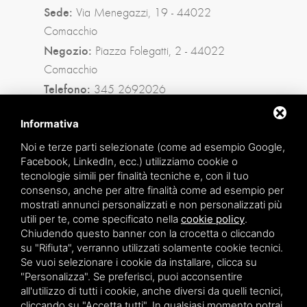
Sede:
Via Menegazzi, 19 - 44022
Comacchio
Negozio:
Piazza Folegatti, 2 - 44022
Comacchio
Telefono:
345 2692026
Privacy policy
|
Sitemap
Informativa
Noi e terze parti selezionate (come ad esempio Google,
Facebook, LinkedIn, ecc.) utilizziamo cookie o
Facebook
tecnologie simili per finalità tecniche e, con il tuo
consenso, anche per altre finalità come ad esempio per
Instagram
mostrati annunci personalizzati e non personalizzati più
utili per te, come specificato nella
cookie policy
.
Whatsapp
Chiudendo questo banner con la crocetta o cliccando
su "Rifiuta", verranno utilizzati solamente cookie tecnici.
Se vuoi selezionare i cookie da installare, clicca su
"Personalizza". Se preferisci, puoi acconsentire
all'utilizzo di tutti i cookie, anche diversi da quelli tecnici,
cliccando su "Accetta tutti". In qualsiasi momento potrai