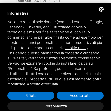
Telefono:
345 2692026
Privacy policy
|
Sitemap
Informativa
Noi e terze parti selezionate (come ad esempio Google,
Facebook, LinkedIn, ecc.) utilizziamo cookie o
Facebook
tecnologie simili per finalità tecniche e, con il tuo
consenso, anche per altre finalità come ad esempio per
Instagram
mostrati annunci personalizzati e non personalizzati più
utili per te, come specificato nella
cookie policy
.
Whatsapp
Chiudendo questo banner con la crocetta o cliccando
su "Rifiuta", verranno utilizzati solamente cookie tecnici.
Se vuoi selezionare i cookie da installare, clicca su
"Personalizza". Se preferisci, puoi acconsentire
all'utilizzo di tutti i cookie, anche diversi da quelli tecnici,
cliccando su "Accetta tutti". In qualsiasi momento potrai
modificare la scelta effettuata.
Questo sito è protetto da Google reCAPTCHA v3,
Privacy Policy
e
Rifiuta
Accetta tutti
Terms of Service
di Google.
Personalizza