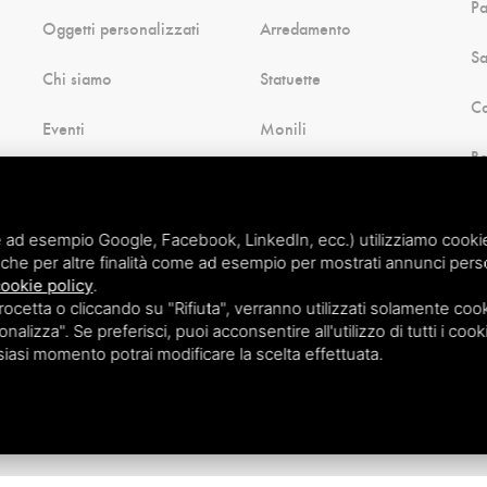
P
Oggetti personalizzati
Arredamento
Sa
Chi siamo
Statuette
Ca
Eventi
Monili
B
Blog
Natale
H
Contatti
Souvenir di Comacchio
 ad esempio Google, Facebook, LinkedIn, ecc.) utilizziamo cookie o
Cu
che per altre finalità come ad esempio per mostrati annunci perso
Pagamenti
Altro ancora
ookie policy
.
etta o cliccando su "Rifiuta", verranno utilizzati solamente cooki
nalizza". Se preferisci, puoi acconsentire all'utilizzo di tutti i cook
lsiasi momento potrai modificare la scelta effettuata.