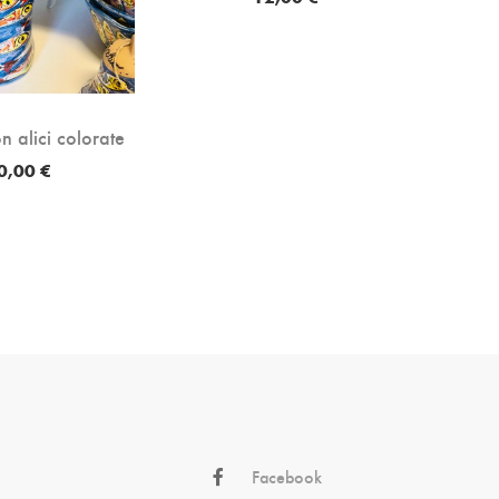
C
n alici colorate
0,00 €
Facebook