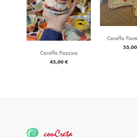
sci
Caraffa Fiorel
55,00
Caraffa Pazzina
45,00 €