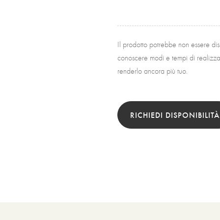
Il prodotto potrebbe non essere di
conoscere modi e tempi di realizzaz
renderlo ancora più tuo.
RICHIEDI DISPONIBILITÀ