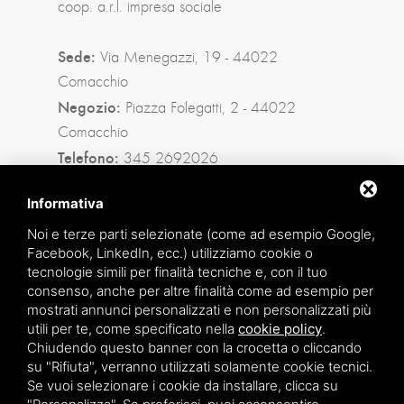
coop. a.r.l. impresa sociale
Sede:
Via Menegazzi, 19 - 44022
Comacchio
Negozio:
Piazza Folegatti, 2 - 44022
Comacchio
Telefono:
345 2692026
Privacy policy
|
Sitemap
Informativa
Noi e terze parti selezionate (come ad esempio Google,
Facebook, LinkedIn, ecc.) utilizziamo cookie o
Facebook
tecnologie simili per finalità tecniche e, con il tuo
consenso, anche per altre finalità come ad esempio per
Instagram
mostrati annunci personalizzati e non personalizzati più
utili per te, come specificato nella
cookie policy
.
Whatsapp
Chiudendo questo banner con la crocetta o cliccando
su "Rifiuta", verranno utilizzati solamente cookie tecnici.
Se vuoi selezionare i cookie da installare, clicca su