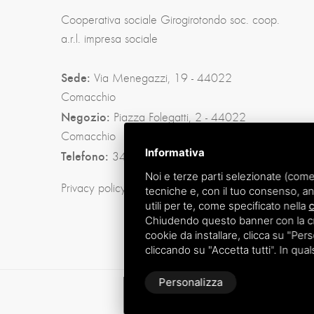
Cooperativa sociale Girogirotondo soc. coop.
a.r.l. impresa sociale
Sede:
Via Menegazzi, 19 - 44022
Comacchio
Negozio:
Piazza Folegatti, 2 - 44022
Comacchio
Informativa
Telefono:
345 2692026
Noi e terze parti selezionate (come
Privacy policy
|
Sitemap
tecniche e, con il tuo consenso, an
utili per te, come specificato nella
c
Chiudendo questo banner con la croc
cookie da installare, clicca su "Perso
cliccando su "Accetta tutti". In qua
Personalizza