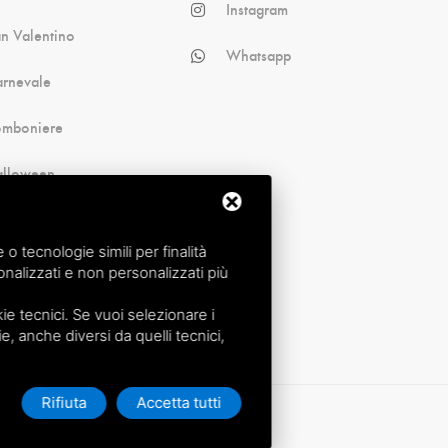
Instagram
n Valentino
Whatsapp
rnevale
omboniere
alloween
cina
 tecnologie simili per finalità
nalizzati e non personalizzati più
e tecnici. Se vuoi selezionare i
ie, anche diversi da quelli tecnici,
Rifiuta
Accetta tutti