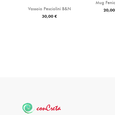
Mug Fenic
Vassoio Pesciolini B&N
20,00
30,00 €
io