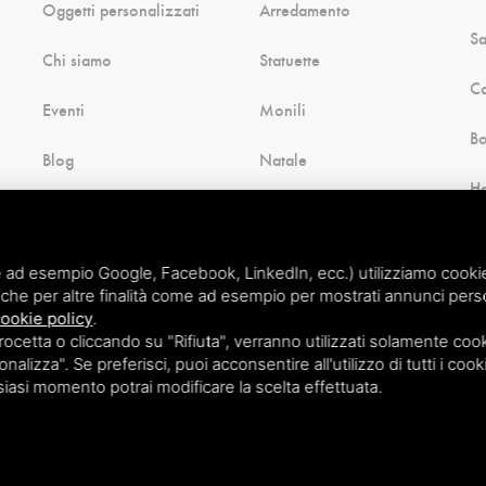
Oggetti personalizzati
Arredamento
Sa
Chi siamo
Statuette
Ca
Eventi
Monili
B
Blog
Natale
H
Contatti
Souvenir di Comacchio
Cu
Pagamenti
Altro ancora
 ad esempio Google, Facebook, LinkedIn, ecc.) utilizziamo cookie o
che per altre finalità come ad esempio per mostrati annunci perso
ookie policy
.
etta o cliccando su "Rifiuta", verranno utilizzati solamente cooki
nalizza". Se preferisci, puoi acconsentire all'utilizzo di tutti i cook
lsiasi momento potrai modificare la scelta effettuata.